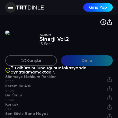
Giriş Yap
ALBÜM
Sinerji Vol.2
16 Şarkı
Karıştır
Dinle
Bu albüm bulunduğunuz lokasyonda
oynatılamamaktadır.
Sönmeye Mahkum Renkler
04:56
Kerem İle Aslı
04:09
Bir Ömür
04:05
Korkak
04:15
Sen Söyle Bana Hayat