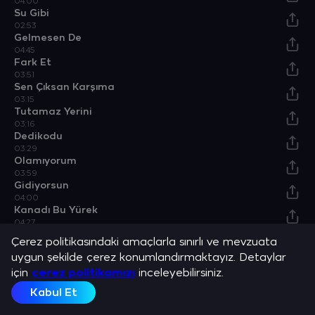
04:00
Su Gibi
02:53
Gelmesen De
04:45
Fark Et
03:51
Sen Çıksan Karşıma
03:15
Tutamaz Yerini
03:16
Dedikodu
03:29
Olamıyorum
03:59
Gidiyorsun
04:00
Kanadı Bu Yürek
04:27
Özel Bir Neden
Çerez politikasındaki amaçlarla sınırlı ve mevzuata
04:37
uygun şekilde çerez konumlandırmaktayız. Detaylar
Bossa Night
için
04:40
çerez politikamızı
inceleyebilirsiniz.
Kabul Et
Sanatçılar