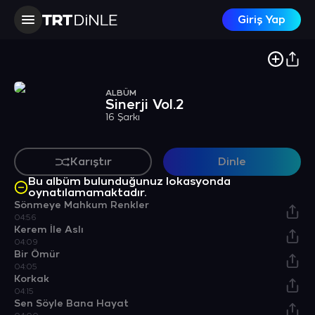
Giriş Yap
ALBÜM
Sinerji Vol.2
16 Şarkı
Karıştır
Dinle
Bu albüm bulunduğunuz lokasyonda
oynatılamamaktadır.
Sönmeye Mahkum Renkler
04:56
Kerem İle Aslı
04:09
Bir Ömür
04:05
Korkak
04:15
Sen Söyle Bana Hayat