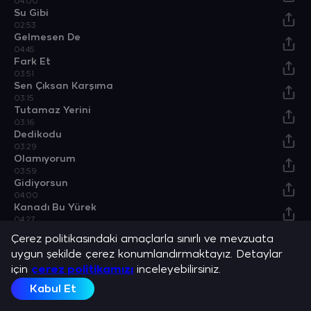
04:00
Su Gibi
02:53
Gelmesen De
04:45
Fark Et
03:51
Sen Çıksan Karşıma
03:15
Tutamaz Yerini
03:16
Dedikodu
03:29
Olamıyorum
03:59
Gidiyorsun
04:00
Kanadı Bu Yürek
04:27
Özel Bir Neden
Çerez politikasındaki amaçlarla sınırlı ve mevzuata
04:37
uygun şekilde çerez konumlandırmaktayız. Detaylar
Bossa Night
için
04:40
çerez politikamızı
inceleyebilirsiniz.
Kabul Et
Sanatçılar