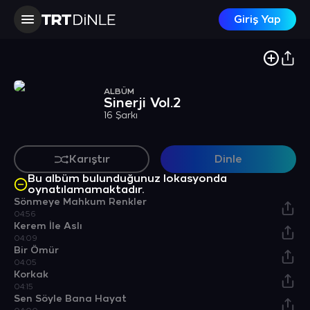
Giriş Yap
ALBÜM
Sinerji Vol.2
16 Şarkı
Karıştır
Dinle
Bu albüm bulunduğunuz lokasyonda
oynatılamamaktadır.
Sönmeye Mahkum Renkler
04:56
Kerem İle Aslı
04:09
Bir Ömür
04:05
Korkak
04:15
Sen Söyle Bana Hayat