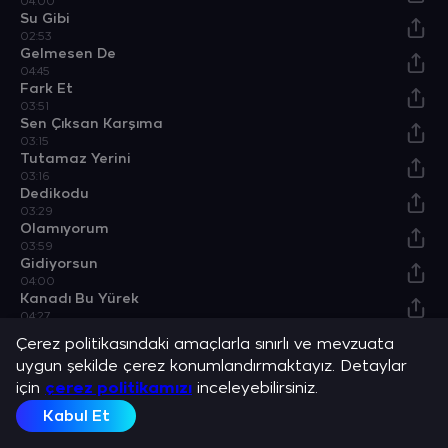
04:00
Su Gibi
02:53
Gelmesen De
04:45
Fark Et
03:51
Sen Çıksan Karşıma
03:15
Tutamaz Yerini
03:16
Dedikodu
03:29
Olamıyorum
03:59
Gidiyorsun
04:00
Kanadı Bu Yürek
04:27
Özel Bir Neden
Çerez politikasındaki amaçlarla sınırlı ve mevzuata
04:37
uygun şekilde çerez konumlandırmaktayız. Detaylar
Bossa Night
için
04:40
çerez politikamızı
inceleyebilirsiniz.
Kabul Et
Sanatçılar