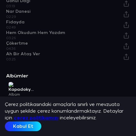
Gönül Dağı
03:19
Nar Danesi
02:29
Fidayda
02:49
Hem Okudum Hem Yazdım
03:26
Çökertme
04:36
Ah Bir Ataş Ver
03:25
Albümler
Kapadokya (Yol Türküleri)
Albüm
Açıklama
Çerez politikasındaki amaçlarla sınırlı ve mevzuata
Erdinç Şenyaylar ve en sevilen şarkılarını dinle.
uygun şekilde çerez konumlandırmaktayız. Detaylar
için
çerez politikamızı
inceleyebilirsiniz.
Kabul Et