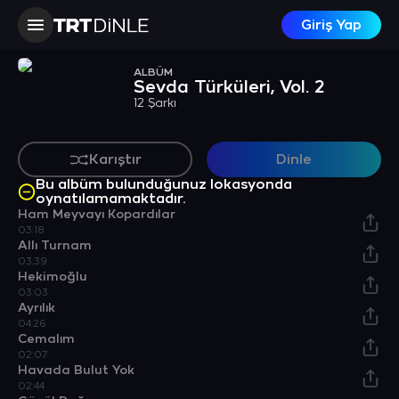
Giriş Yap
ALBÜM
Sevda Türküleri, Vol. 2
12 Şarkı
Karıştır
Dinle
Bu albüm bulunduğunuz lokasyonda
oynatılamamaktadır.
Ham Meyvayı Kopardılar
03:18
Allı Turnam
03:39
Hekimoğlu
03:03
Ayrılık
04:26
Cemalım
02:07
Havada Bulut Yok
02:44