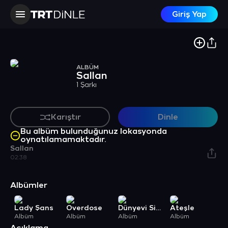
Giriş Yap
ALBÜM
Sallan
1 Şarkı
Karıştır
Dinle
Bu albüm bulunduğunuz lokasyonda
oynatılamamaktadır.
Sallan
02:38
Albümler
Lady Şans
Overdose
Dünyevi Sistem
Ateşle
G
Albüm
Albüm
Albüm
Albüm
A