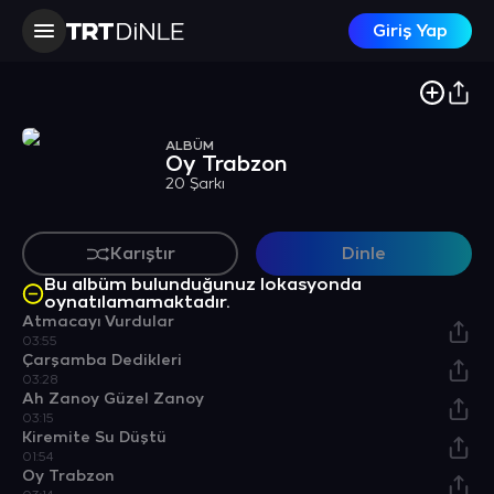
Giriş Yap
ALBÜM
Oy Trabzon
20 Şarkı
Karıştır
Dinle
Bu albüm bulunduğunuz lokasyonda
oynatılamamaktadır.
Atmacayı Vurdular
03:55
Çarşamba Dedikleri
03:28
Ah Zanoy Güzel Zanoy
03:15
Kiremite Su Düştü
01:54
Oy Trabzon