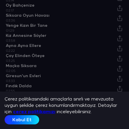
03:14
Oy Bahçenize
02:17
Siksara Oyun Havası
03:36
Yenge Kızın Bir Tane
01:29
Kız Annesine Söyler
03:58
Ayna Ayna Ellere
02:22
Çay Elinden Öteye
03:25
Maçka Siksara
02:05
Giresun'un Evleri
03:33
Fındık Dalda
02:55
İndim Dere Irmağa
Çerez politikasındaki amaçlarla sınırlı ve mevzuata
02:30
uygun şekilde çerez konumlandırmaktayız. Detaylar
Tabancamın Sapını
için
02:34
çerez politikamızı
inceleyebilirsiniz.
Yalancı Dünya
Kabul Et
03:32
Gürgen Yaprakları