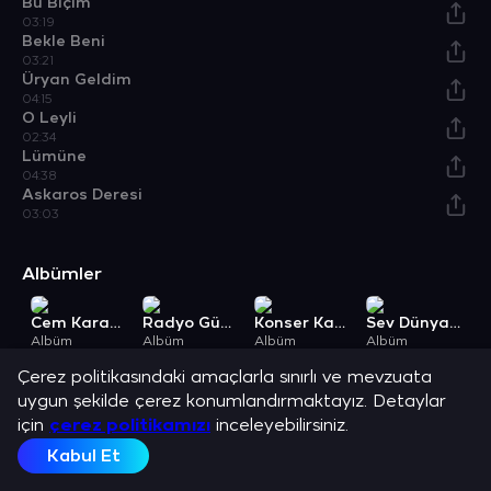
Bu Biçim
03:19
Bekle Beni
03:21
Üryan Geldim
04:15
O Leyli
02:34
Lümüne
04:38
Askaros Deresi
03:03
Albümler
Cem Karaca ve İngilizce Şarkılar
Radyo Günleri
Konser Kayıtları 2
Sev Dünyayı 2
Albüm
Albüm
Albüm
Albüm
A
Açıklama
Çerez politikasındaki amaçlarla sınırlı ve mevzuata
Cem Karaca ve en sevilen şarkılarını dinle.
uygun şekilde çerez konumlandırmaktayız. Detaylar
için
çerez politikamızı
inceleyebilirsiniz.
Kabul Et