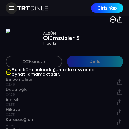
Giriş Yap
ALBÜM
Ölümsüzler 3
11 Şarkı
Karıştır
Dinle
Bu albüm bulunduğunuz lokasyonda
oynatılamamaktadır.
Bu Son Olsun
02:46
Dadaloğlu
04:38
Emrah
03:55
Hikaye
02:35
Karacaoğlan
02:37