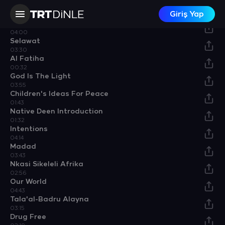
I Look, I See
Giriş Yap
04:01
Praise To The Prophet
04:00
Selawat
03:30
Al Fatiha
00:32
God Is The Light
03:55
Children's Ideas For Peace
01:43
Native Deen Introduction
01:32
Intentions
04:14
Madad
03:43
Nkasi Sikeleli Afrika
02:56
Our World
04:43
Tala'al-Badru Alayna
03:15
Drug Free