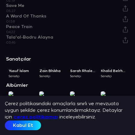
02:19
Save Me
05:27
A Word Of Thanks
01:58
Peace Train
04:22
Tala'al-Badru Alayna
03:46
Sanatçılar
Yusuf İslam
Zain Bhikha
Sarah Rhalem
Khalid Belrhouzi
N
Sanatçı
Sanatçı
Sanatçı
Sanatçı
Sa
Albümler
Son Peygamber’e Övgüler
A Is For Allah - Allah İçindir
Son Peygamber'in Hayatı
Bismillah
Çerez politikasındaki amaçlarla sınırlı ve mevzuata
Albüm
Albüm
Albüm
Albüm
A
uygun şekilde çerez konumlandırmaktayız. Detaylar
Açıklama
Sarah Rhalem, Yusuf İslam, Zain Bhikha, Khalid Belrhouzi, Native
için
çerez politikamızı
inceleyebilirsiniz.
Deen, Faeeza Malinga ve en sevilen şarkılarını dinle.
Kabul Et