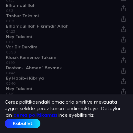
01:33
Elhamdülillah
03:31
Tanbur Taksimi
01:10
Elhamdülillah Fikrimdir Allah
04:23
Ney Taksimi
01:11
Var Bir Derdim
03:50
Klasik Kemençe Taksimi
01:40
Dostan-I Ahmed’i Sevmek
04:42
Ey Habib-i Kibriya
03:40
Ney Taksimi
01:49
Nice Ağlamayım Etmeyim Feryad
Çerez politikasındaki amaçlarla sınırlı ve mevzuata
02:59
uygun şekilde çerez konumlandırmaktayız. Detaylar
için
çerez politikamızı
inceleyebilirsiniz.
Sanatçılar
Kabul Et
Ahmet Bilen
Ayşe Başak Harmancı
Hadi Duran
Ahmet Hakkı Turabi
E