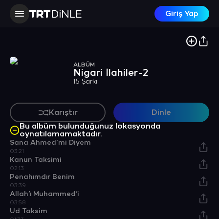
Giriş Yap
ALBÜM
Nigari İlahiler-2
15 Şarkı
Karıştır
Dinle
Bu albüm bulunduğunuz lokasyonda
oynatılamamaktadır.
Sana Ahmed’mi Diyem
03:21
Kanun Taksimi
02:13
Penahımdır Benim
03:39
Allah’ı Muhammed’i
03:58
Ud Taksim