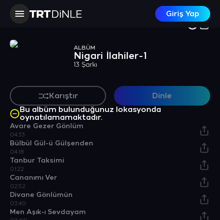
Giriş Yap
ALBÜM
Nigari İlahiler-1
13 Şarkı
Karıştır
Dinle
Bu albüm bulunduğunuz lokasyonda
oynatılamamaktadır.
Avare Gezer Gönlüm
04:33
Bülbül Gül-ü Gülşenden
04:18
Tanbur Taksimi
01:22
Cananımı Ver
02:52
Divane Gönlümün
03:40
Men Aşık-ı Sevdayam