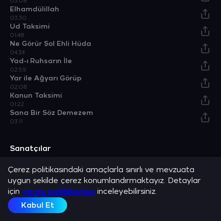
03:08
Elhamdülillah
03:30
Ud Taksimi
01:48
Ne Görür Şol Ehli Hüda
04:34
Yad-ı Ruhsarın İle
02:59
Yar ile Ağyarı Görüp
02:08
Kanun Taksimi
01:22
Sana Bir Söz Demezem
03:11
Sanatçılar
Ahmet Bilen
Osman Akbaş
Fatih Koca
Enstrümantal
Çerez politikasındaki amaçlarla sınırlı ve mevzuata
Sanatçı
Sanatçı
Sanatçı
Sanatçı
uygun şekilde çerez konumlandırmaktayız. Detaylar
için
Albümler
çerez politikamızı
inceleyebilirsiniz.
Kabul Et
Gülbe Şeker
Şarkılarla İstanbul
Ay Vakti
Songs For Istanbul Enstrümantel