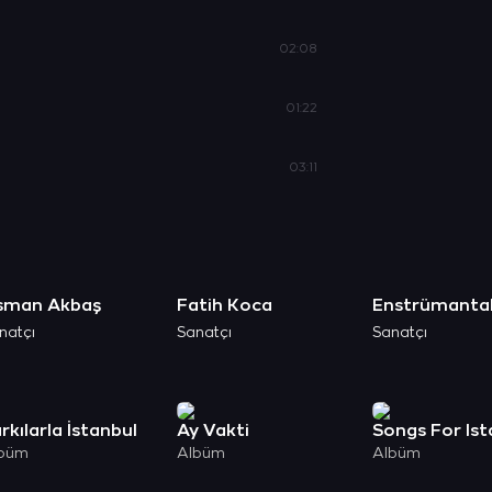
02:08
01:22
03:11
sman Akbaş
Fatih Koca
Enstrümanta
natçı
Sanatçı
Sanatçı
rkılarla İstanbul
Ay Vakti
büm
Albüm
Albüm