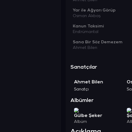
Ahmet Bilen
Yar ile Ağyarı Görüp
Osman Akbaş
Kanun Taksimi
Enstrümantal
Sana Bir Söz Demezem
Ahmet Bilen
Sanatçılar
Ahmet Bilen
O
Sanatçı
Sa
Albümler
Gülbe Şeker
Şa
Albüm
Al
Açıklama