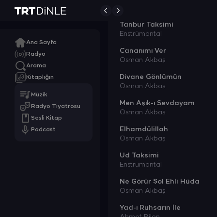
Osman Akbaş
Tanbur Taksimi
Enstrümantal
Ana Sayfa
Cananımı Ver
Radyo
Osman Akbaş
Arama
Divane Gönlümün
Kitaplığın
Osman Akbaş
Müzik
Men Aşık-ı Sevdayam
Radyo Tiyatrosu
Osman Akbaş
Sesli Kitap
Elhamdülillah
Podcast
Osman Akbaş
Ud Taksimi
Enstrümantal
Ne Görür Şol Ehli Hüda
Osman Akbaş
Yad-ı Ruhsarın İle