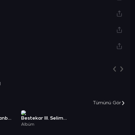
l
Tümünü Gör
Songs For Istanbul Enstrümantel
Bestekar III. Selim Han Eserleri -1
Albüm