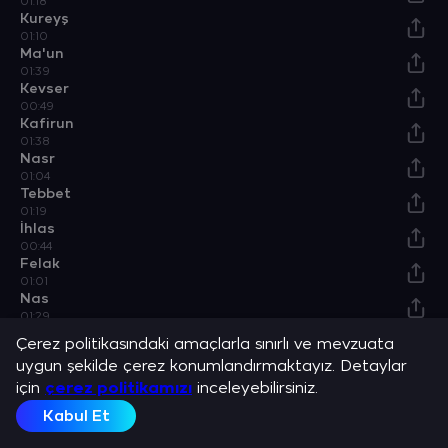
01:18
Kureyş
01:10
Ma'un
01:39
Kevser
00:49
Kafirun
01:38
Nasr
01:04
Tebbet
01:19
İhlas
00:44
Felak
01:01
Nas
01:29
Ayetel Kürsi
Çerez politikasındaki amaçlarla sınırlı ve mevzuata
06:48
uygun şekilde çerez konumlandırmaktayız. Detaylar
Amenerrasulü
için
08:44
çerez politikamızı
inceleyebilirsiniz.
Kuı'an-ı Kerim'den Aşır
Kabul Et
06:04