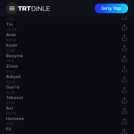
Duha
Giriş Yap
02:32
İnşirah
01:29
Tin
02:08
Alak
03:56
Kadir
01:48
Beyyine
05:15
Zilzal
01:50
Adiyat
02:25
Gari'a
02:16
Tekasür
01:34
Asr
00:54
Hümeze
01:51
Fil