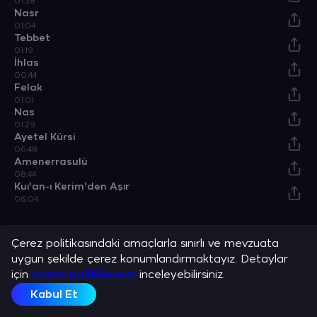
01:38
Nasr
01:04
Tebbet
01:19
İhlas
00:44
Felak
01:01
Nas
01:29
Ayetel Kürsi
06:48
Amenerrasulü
08:44
Kuı'an-ı Kerim'den Aşır
06:04
Albümler
Çerez politikasındaki amaçlarla sınırlı ve mevzuata
uygun şekilde çerez konumlandırmaktayız. Detaylar
Gül Peygamberim
Seçme Sureler
Cürmüm ile Geldim Sana 2
Medet
S
için
çerez politikamızı
inceleyebilirsiniz.
Albüm
Albüm
Albüm
Albüm
A
Kabul Et
Açıklama
Mustafa Özcan Güneşdoğdu ve en sevilen şarkılarını dinle.