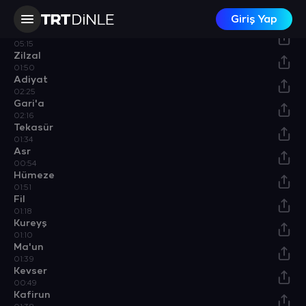
Kadir
Giriş Yap
01:48
Beyyine
05:15
Zilzal
01:50
Adiyat
02:25
Gari'a
02:16
Tekasür
01:34
Asr
00:54
Hümeze
01:51
Fil
01:18
Kureyş
01:10
Ma'un
01:39
Kevser
00:49
Kafirun