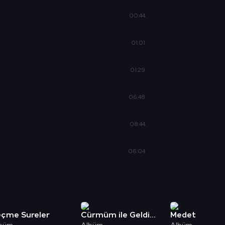
00:44
01:01
01:29
06:48
08:44
06:04
çme Sureler
Cürmüm ile Geldim Sana 2
Medet