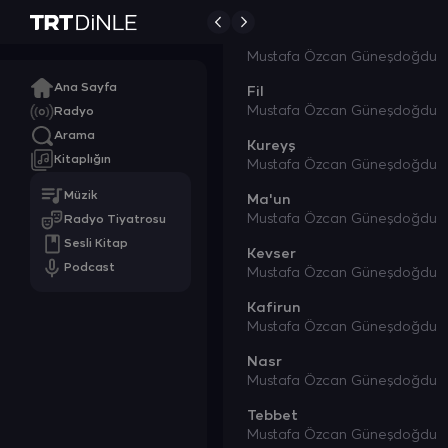
Mustafa Özcan Güneşdoğdu
Hümeze
Mustafa Özcan Güneşdoğdu
Ana Sayfa
Fil
Mustafa Özcan Güneşdoğdu
Radyo
Arama
Kureyş
Kitaplığın
Mustafa Özcan Güneşdoğdu
Müzik
Ma'un
Mustafa Özcan Güneşdoğdu
Radyo Tiyatrosu
Sesli Kitap
Kevser
Podcast
Mustafa Özcan Güneşdoğdu
Kafirun
Mustafa Özcan Güneşdoğdu
Nasr
Mustafa Özcan Güneşdoğdu
Tebbet
Mustafa Özcan Güneşdoğdu