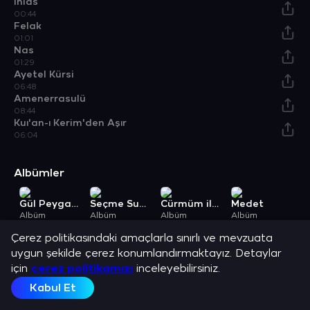
İhlas
00:44
Felak
01:01
Nas
01:29
Ayetel Kürsi
06:48
Amenerrasulü
08:44
Kuı'an-ı Kerim'den Aşır
06:04
Albümler
Gül Peygamberim
Seçme Sureler
Cürmüm ile Geldim Sana 2
Medet
S
Albüm
Albüm
Albüm
Albüm
A
Açıklama
Çerez politikasındaki amaçlarla sınırlı ve mevzuata
Mustafa Özcan Güneşdoğdu ve en sevilen şarkılarını dinle.
uygun şekilde çerez konumlandırmaktayız. Detaylar
için
çerez politikamızı
inceleyebilirsiniz.
Kabul Et