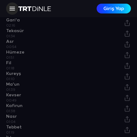
01:50
Giriş Yap
Adiyat
02:25
Gari'a
02:16
Tekasür
01:34
Asr
00:54
Hümeze
01:51
Fil
01:18
Kureyş
01:10
Ma'un
01:39
Kevser
00:49
Kafirun
01:38
Nasr
01:04
Tebbet
01:19