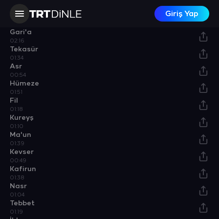
01:50
Giriş Yap
Adiyat
02:25
Gari'a
02:16
Tekasür
01:34
Asr
00:54
Hümeze
01:51
Fil
01:18
Kureyş
01:10
Ma'un
01:39
Kevser
00:49
Kafirun
01:38
Nasr
01:04
Tebbet
01:19