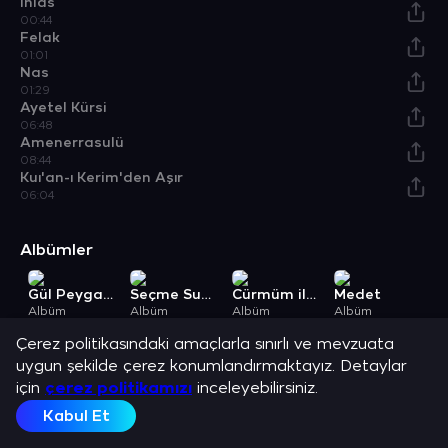
İhlas
00:44
Felak
01:01
Nas
01:29
Ayetel Kürsi
06:48
Amenerrasulü
08:44
Kuı'an-ı Kerim'den Aşır
06:04
Albümler
Gül Peygamberim
Seçme Sureler
Cürmüm ile Geldim Sana 2
Medet
S
Albüm
Albüm
Albüm
Albüm
A
Açıklama
Çerez politikasındaki amaçlarla sınırlı ve mevzuata
Mustafa Özcan Güneşdoğdu ve en sevilen şarkılarını dinle.
uygun şekilde çerez konumlandırmaktayız. Detaylar
için
çerez politikamızı
inceleyebilirsiniz.
Kabul Et