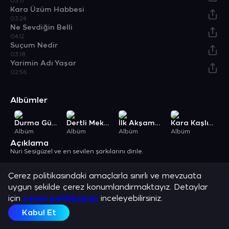
03:17
Kara Üzüm Habbesi
03:24
Ne Sevdiğin Belli
04:12
Suçum Nedir
03:18
Yarimin Adı Yaşar
02:56
Albümler
Durma Güzel Durma
Dertli Mektup
İlk Akşamdan / Kaderin Oyunu
Kara Kaşlı Haticem / Bir Mektup Yazdımda Alamanya'dan
Albüm
Albüm
Albüm
Albüm
A
Açıklama
Nuri Sesigüzel ve en sevilen şarkılarını dinle.
Çerez politikasındaki amaçlarla sınırlı ve mevzuata
uygun şekilde çerez konumlandırmaktayız. Detaylar
için
çerez politikamızı
inceleyebilirsiniz.
Kabul Et