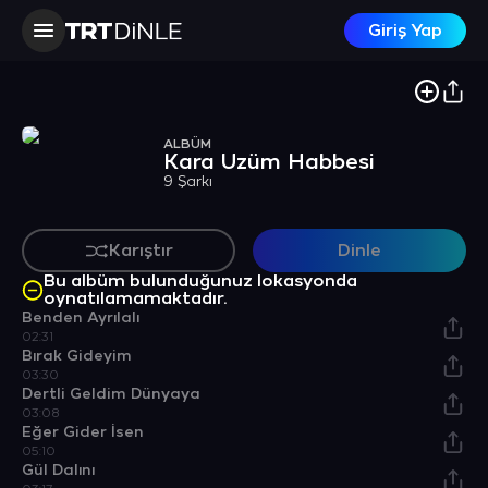
Giriş Yap
ALBÜM
Kara Üzüm Habbesi
9 Şarkı
Karıştır
Dinle
Bu albüm bulunduğunuz lokasyonda
oynatılamamaktadır.
Benden Ayrılalı
02:31
Bırak Gideyim
03:30
Dertli Geldim Dünyaya
03:08
Eğer Gider İsen
05:10
Gül Dalını