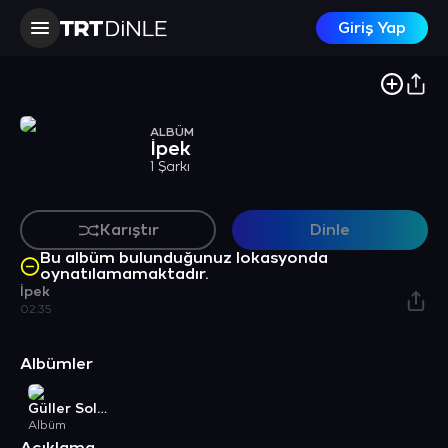
Giriş Yap
ALBÜM
İpek
1 Şarkı
Karıştır
Dinle
Bu albüm bulunduğunuz lokasyonda
oynatılamamaktadır.
İpek
02:35
Albümler
Güller Soldu
Albüm