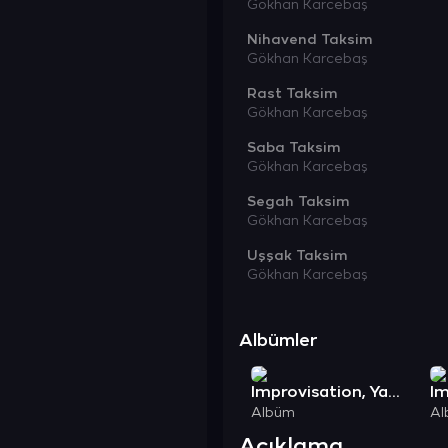
Gökhan Karcebaş
Nihavend Taksim
Gökhan Karcebaş
Rast Taksim
Gökhan Karcebaş
Saba Taksim
Gökhan Karcebaş
Segah Taksim
Gökhan Karcebaş
Uşşak Taksim
Gökhan Karcebaş
Albümler
Improvisation, Yaylı Tambur, Vol. 2
Albüm
Al
Açıklama