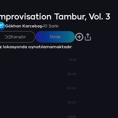
LBÜM
mprovisation Tambur, Vol. 3
Gökhan Karcebaş
10 Şarkı
Karıştır
Dinle
z lokasyonda oynatılamamaktadır.
05:14
05:08
05:06
05:07
04:58