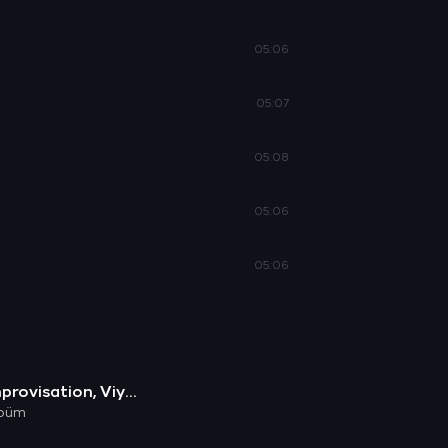
05:06
05:07
05:08
05:06
05:06
Improvisation, Viyolonsel, Vol. 1
büm