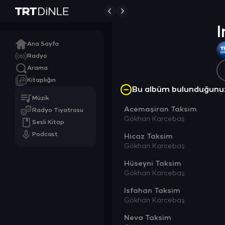
A
I
Ana Sayfa
Radyo
Arama
Kitaplığın
Bu albüm bulunduğunu
Müzik
Acemaşiran Taksim
Radyo Tiyatrosu
Gökhan Karcebaş
Sesli Kitap
Podcast
Hicaz Taksim
Gökhan Karcebaş
Hüseyni Taksim
Gökhan Karcebaş
Isfahan Taksim
Gökhan Karcebaş
Neva Taksim