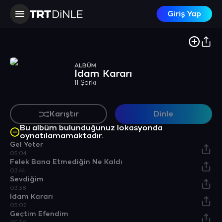
Giriş Yap
ALBÜM
İdam Kararı
11 Şarkı
Karıştır
Dinle
Bu albüm bulunduğunuz lokasyonda
oynatılamamaktadır.
Gel Yeter
05:04
Felek Bana Etmediğin Ne Kaldı
03:44
Sevdiğim
03:38
İdam Kararı
05:02
Geçtim Efendim