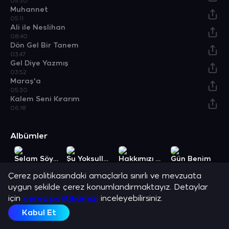
05:30
Muhannet
05:11
Ali ile Neslihan
08:40
Dön Gel Bir Tanem
03:47
Gel Diye Yazmış
03:52
Maraş'a
05:30
Kalem Seni Kırarım
06:18
Albümler
Selam Söyleyin
Şu Yoksulluğun Elinden
Hakkımızı Yiyemezsiniz
Gün Benim
Albüm
Albüm
Albüm
Albüm
A
Çerez politikasındaki amaçlarla sınırlı ve mevzuata
Açıklama
uygun şekilde çerez konumlandırmaktayız. Detaylar
Aşık Gülabi ve en sevilen şarkılarını dinle.
için
çerez politikamızı
inceleyebilirsiniz.
Kabul Et