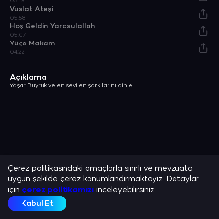
05:19
Vuslat Ateşi
05:58
Hoş Geldin Yarasulallah
05:07
Yüçe Makam
04:22
Açıklama
Yaşar Buyruk ve en sevilen şarkılarını dinle.
Çerez politikasındaki amaçlarla sınırlı ve mevzuata
uygun şekilde çerez konumlandırmaktayız. Detaylar
için
çerez politikamızı
inceleyebilirsiniz.
Kabul Et