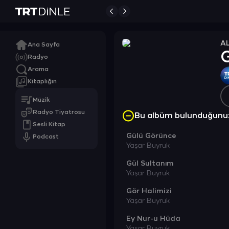
A
Ana Sayfa
Radyo
Arama
Kitaplığın
Müzik
Radyo Tiyatrosu
Bu albüm bulunduğunu
Sesli Kitap
Gülü Görünce
Podcast
Yaşar Buyruk
Gül Sultanım
Yaşar Buyruk
Gör Halimizi
Yaşar Buyruk
Ey Nur-u Hüda
Yaşar Buyruk