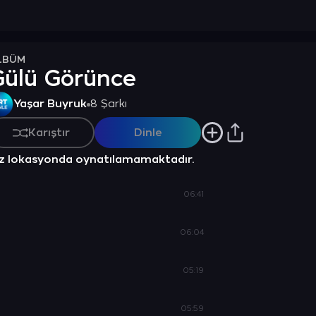
LBÜM
Gülü Görünce
Yaşar Buyruk
8 Şarkı
Karıştır
Dinle
z lokasyonda oynatılamamaktadır.
06:41
06:04
05:19
05:59