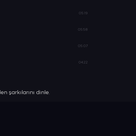
05:19
05:58
05:07
04:22
n şarkılarını dinle.