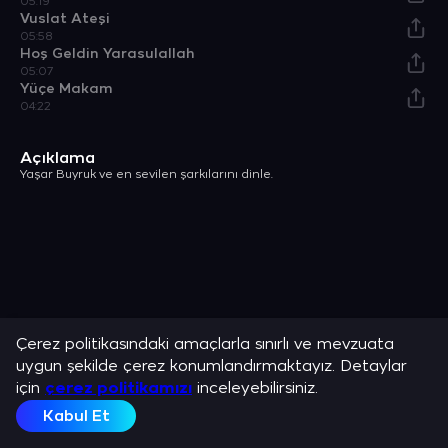
05:19
Vuslat Ateşi
05:58
Hoş Geldin Yarasulallah
05:07
Yüçe Makam
04:22
Açıklama
Yaşar Buyruk ve en sevilen şarkılarını dinle.
Çerez politikasındaki amaçlarla sınırlı ve mevzuata
uygun şekilde çerez konumlandırmaktayız. Detaylar
için
çerez politikamızı
inceleyebilirsiniz.
Kabul Et