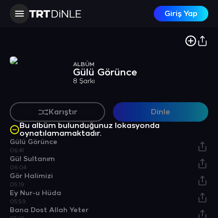
Giriş Yap
ALBÜM
Gülü Görünce
8 Şarkı
Karıştır
Dinle
Bu albüm bulunduğunuz lokasyonda
oynatılamamaktadır.
Gülü Görünce
06:41
Gül Sultanım
06:04
Gör Halimizi
05:19
Ey Nur-u Hüda
05:59
Bana Dost Allah Yeter