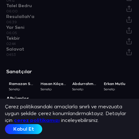
04:12
Talel Bedru
06:00
Resulallah'a
06:39
Yar Seni
06:05
Tekbir
02:44
Salavat
04:53
Sanatçılar
Ramazan Sarı
Hasan Kılıçatan
Abdurrahman Toprak
Erkan Mutlu
H
Sanatçı
Sanatçı
Sanatçı
Sanatçı
Sa
Albümler
Çerez politikasındaki amaçlarla sınırlı ve mevzuata
Hasret Kaldık Rasulullaha
Kan Ağlar Gözlerim
Seyyah
Marmara'dan Ezgiler 3
uygun şekilde çerez konumlandırmaktayız. Detaylar
Albüm
Albüm
Albüm
Albüm
A
için
çerez politikamızı
inceleyebilirsiniz.
Açıklama
Kabul Et
Hasan Dursun, Abdurrahman Toprak, Ramazan Sarı, Erkan Mutlu,
Hasan Kılıçatan ve en sevilen şarkılarını dinle.