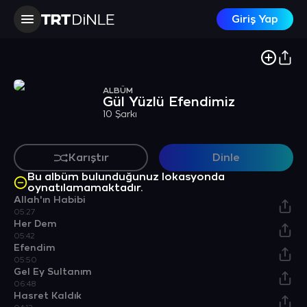
Giriş Yap
ALBÜM
Gül Yüzlü Efendimiz
10 Şarkı
Karıştır
Dinle
Bu albüm bulunduğunuz lokasyonda
oynatılamamaktadır.
Allah'ın Habibi
05:27
Her Dem
05:42
Efendim
05:50
Gel Ey Sultanım
06:48
Hasret Kaldık