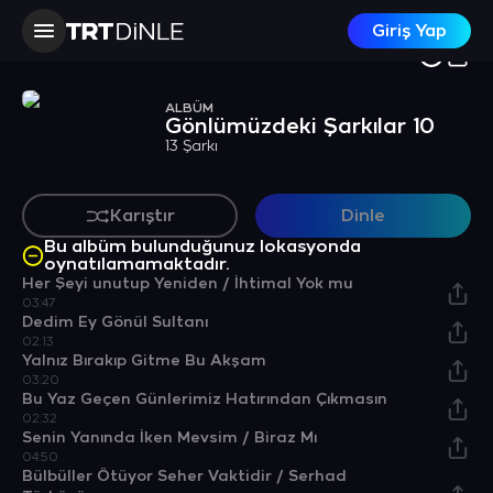
Giriş Yap
ALBÜM
Gönlümüzdeki Şarkılar 10
13 Şarkı
Karıştır
Dinle
Bu albüm bulunduğunuz lokasyonda
oynatılamamaktadır.
Her Şeyi unutup Yeniden / İhtimal Yok mu
03:47
Dedim Ey Gönül Sultanı
02:13
Yalnız Bırakıp Gitme Bu Akşam
03:20
Bu Yaz Geçen Günlerimiz Hatırından Çıkmasın
02:32
Senin Yanında İken Mevsim / Biraz Mı
04:50
Bülbüller Ötüyor Seher Vaktidir / Serhad