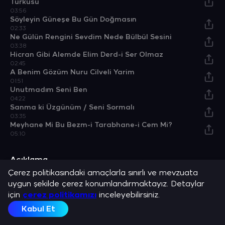
Türküsü
03:56
Söyleyin Güneşe Bu Gün Doğmasın
02:33
Ne Gülün Rengini Sevdim Nede Bülbül Sesini
03:38
Hicran Gibi Alemde Elim Derd-i Ser Olmaz
02:45
A Benim Gözüm Nuru Cilveli Yarim
01:51
Unutmadım Seni Ben
04:22
Sanma ki Üzgünüm / Seni Sormalı
03:35
Meyhane Mi Bu Bezm-i Tarabhane-i Cem Mi?
05:10
Açıklama
Zekai Tunca ve en sevilen şarkılarını dinle.
Çerez politikasındaki amaçlarla sınırlı ve mevzuata
uygun şekilde çerez konumlandırmaktayız. Detaylar
için
çerez politikamızı
inceleyebilirsiniz.
Kabul Et