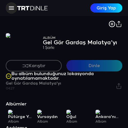
Giriş Yap
ALBÜM
Gel Gör Gardaş Malatya'yı
1 Şarkı
Karıştır
Dinle
Bu albüm bulunduğunuz lokasyonda
oynatılamamaktadır.
Gel Gör Gardaş Malatya'yı
04:27
Albümler
Pütürge Ye Gidekmi
Vursaydın
Oğul
Ankara'nın Dilberi
Albüm
Albüm
Albüm
Albüm