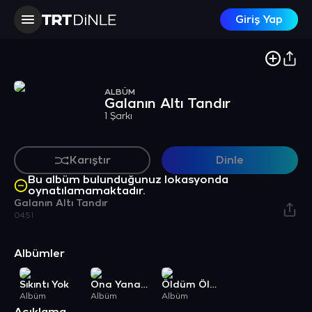
Giriş Yap
ALBÜM
Galanın Altı Tandır
1 Şarkı
Karıştır
Dinle
Bu albüm bulunduğunuz lokasyonda
oynatılamamaktadır.
Galanın Altı Tandır
04:51
Albümler
Sıkıntı Yok
Ona Yanarım
Öldüm Öldüm (feat. Latif Doğan)
Albüm
Albüm
Albüm