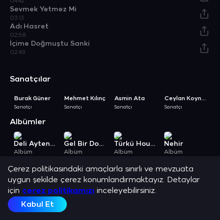
04:42
Sevmek Yetmez Mi
03:13
Adı Hasret
02:58
İçime Doğmuştu Sanki
02:49
Sanatçılar
Burak Güner
Mehmet Kılınç
Asmin Ata
Ceylan Koynat
Sanatçı
Sanatçı
Sanatçı
Sanatçı
Sa
Albümler
Deli Ayten - Bir Deli Aşk Hikayesi
Gel Bir Dokun
Türkü House
Nehir
Albüm
Albüm
Albüm
Albüm
A
Açıklama
Çerez politikasındaki amaçlarla sınırlı ve mevzuata
Ceylan Koynat, Fikret Dedeoğlu, Güven Yüreyi, Bahtiyar Özdemir,
uygun şekilde çerez konumlandırmaktayız. Detaylar
Asmin Ata, Galip Öztürk, Burak Güner ve diğer sanatçılar.
için
çerez politikamızı
inceleyebilirsiniz.
Kabul Et