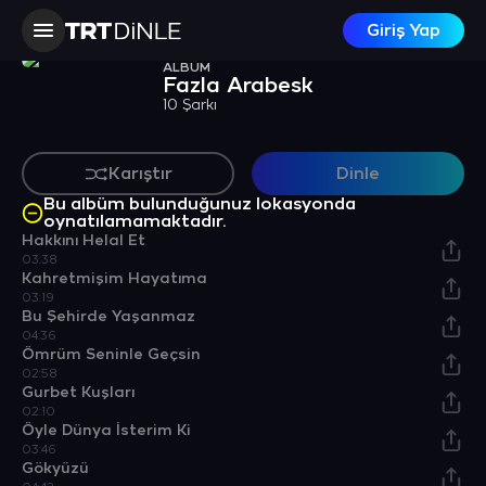
Giriş Yap
ALBÜM
Fazla Arabesk
10 Şarkı
Karıştır
Dinle
Bu albüm bulunduğunuz lokasyonda
oynatılamamaktadır.
Hakkını Helal Et
03:38
Kahretmişim Hayatıma
03:19
Bu Şehirde Yaşanmaz
04:36
Ömrüm Seninle Geçsin
02:58
Gurbet Kuşları
02:10
Öyle Dünya İsterim Ki
03:46
Gökyüzü