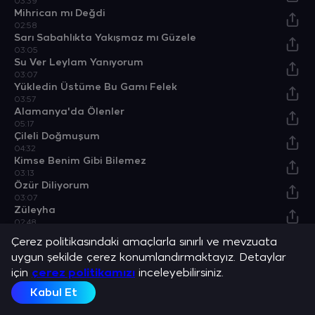
03:39
Mihrican mı Değdi
02:58
Sarı Sabahlıkta Yakışmaz mı Güzele
03:05
Su Ver Leylam Yanıyorum
03:07
Yükledin Üstüme Bu Gamı Felek
03:57
Alamanya'da Ölenler
05:17
Çileli Doğmuşum
04:32
Kimse Benim Gibi Bilemez
03:13
Özür Diliyorum
03:07
Züleyha
02:48
Türkiyem
Çerez politikasındaki amaçlarla sınırlı ve mevzuata
04:47
uygun şekilde çerez konumlandırmaktayız. Detaylar
Vermediler
için
05:25
çerez politikamızı
inceleyebilirsiniz.
Perişan Bir Divaneyim
Kabul Et
03:51
Derdin Beni Deleyledi