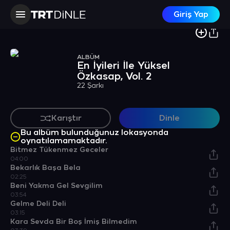
Giriş Yap
ALBÜM
En İyileri İle Yüksel
Özkasap, Vol. 2
22 Şarkı
Karıştır
Dinle
Bu albüm bulunduğunuz lokasyonda
oynatılamamaktadır.
Bitmez Tükenmez Geceler
04:00
Bekarlık Başa Bela
02:25
Beni Yakma Gel Sevgilim
03:54
Gelme Deli Deli
03:15
Kara Sevda Bir Boş İmiş Bilmedim