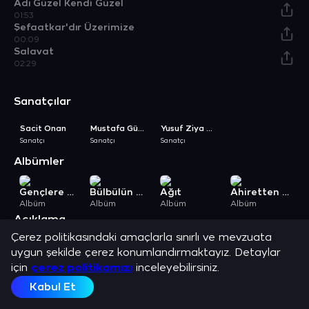
Adı Güzel Kendi Güzel
01:53
Şefaatkar'dır Üzerimize
00:09
Salavat
02:29
Sanatçılar
Sacit Onan
Mustafa Gümüş
Yusuf Ziya Özkan
Sanatçı
Sanatçı
Sanatçı
Albümler
Gençlere En Güzel Öğütler
Bülbülün Zikri
Ağıt
Ahiretten Mektup
Albüm
Albüm
Albüm
Albüm
A
Açıklama
Sacit Onan, Yusuf Ziya Özkan, Mustafa Gümüş ve en sevilen şarkılarını
Çerez politikasındaki amaçlarla sınırlı ve mevzuata
dinle.
uygun şekilde çerez konumlandırmaktayız. Detaylar
için
çerez politikamızı
inceleyebilirsiniz.
Kabul Et