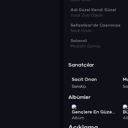
Sacit Onan
Adı Güzel Kendi Güzel
Yusuf Ziya Özkan
Şefaatkar'dır Üzerimize
Sacit Onan
Salavat
Mustafa Gümüş
Sanatçılar
Sacit Onan
M
Sanatçı
Sa
Albümler
Gençlere En Güzel Öğütler
Bü
Albüm
Al
Açıklama