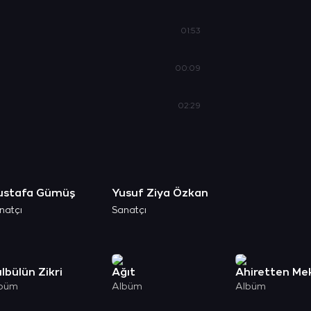
01:53
00:09
02:29
ustafa Gümüş
Yusuf Ziya Özkan
natçı
Sanatçı
lbülün Zikri
Ağıt
Ahiretten Me
büm
Albüm
Albüm