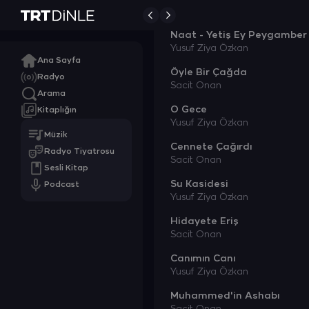
Mustafa Gümüş
Naat - Yetiş Ey Peygamber
Yusuf Ziya Özkan
Ana Sayfa
Öyle Bir Çağda
Radyo
Sacit Onan
Arama
O Gece
Kitaplığın
Yusuf Ziya Özkan
Müzik
Cennete Çağırdı
Radyo Tiyatrosu
Sacit Onan
Sesli Kitap
Su Kasidesi
Podcast
Yusuf Ziya Özkan
Hidayete Eriş
Sacit Onan
Canımın Canı
Yusuf Ziya Özkan
Muhammed'in Ashabı