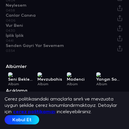
04:04
Neylesem
04:58
Canlar Canına
04:06
Vur Beni
04:30
İplik İplik
04:41
Senden Gayri Yar Sevemem
03:54
Albümler
Seni Beklerken
Mevzubahis
Madenci
Yangın Sonrası
Ç
Albüm
Albüm
Albüm
Albüm
A
Açıklama
Zafer İşleyen ve en sevilen şarkılarını dinle.
Çerez politikasındaki amaçlarla sınırlı ve mevzuata
uygun şekilde çerez konumlandırmaktayız. Detaylar
için
çerez politikamızı
inceleyebilirsiniz.
Kabul Et