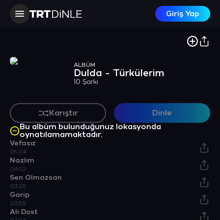
Giriş Yap
ALBÜM
Dulda - Türkülerim
10 Şarkı
Karıştır
Dinle
Bu albüm bulunduğunuz lokasyonda
oynatılamamaktadır.
Vefasız
05:04
Nazlım
04:02
Sen Olmazsan
03:26
Garip
03:59
Ali Dost