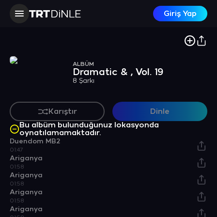
Giriş Yap
ALBÜM
Dramatic & , Vol. 19
8 Şarkı
Karıştır
Dinle
Bu albüm bulunduğunuz lokasyonda
oynatılamamaktadır.
Duendom MB2
01:47
Ariganya
01:58
Ariganya
01:58
Ariganya
01:58
Ariganya