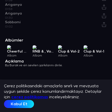
01:58
Ariganya
01:58
Ariganya
01:30
Sobbomi
01:02
Albümler
Cheerful & , Vol. 7
RNB & , Vol. 2
Clup & Vol-2
Clup & Vol-1
S
Albüm
Albüm
Albüm
Albüm
A
Açıklama
By Burak ve en sevilen şarkılarını dinle.
Çerez politikasındaki amaçlarla sınırlı ve mevzuata
uygun şekilde çerez konumlandırmaktayız. Detaylar
için
çerez politikamızı
inceleyebilirsiniz.
Kabul Et