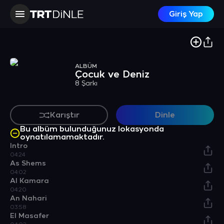
Giriş Yap
ALBÜM
Çocuk ve Deniz
8 Şarkı
Karıştır
Dinle
Bu albüm bulunduğunuz lokasyonda
oynatılamamaktadır.
Intro
04:24
As Shems
04:02
Al Kamara
04:20
An Nahari
03:58
El Masafer