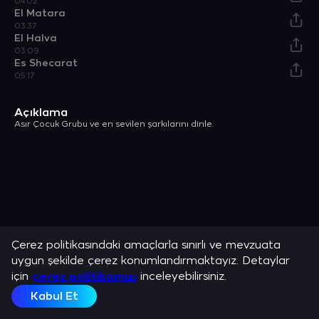
04:02
El Matara
03:37
El Halva
03:09
Es Shecarat
05:17
Açıklama
Asır Çocuk Grubu ve en sevilen şarkılarını dinle.
Çerez politikasındaki amaçlarla sınırlı ve mevzuata
uygun şekilde çerez konumlandırmaktayız. Detaylar
için
çerez politikamızı
inceleyebilirsiniz.
Kabul Et