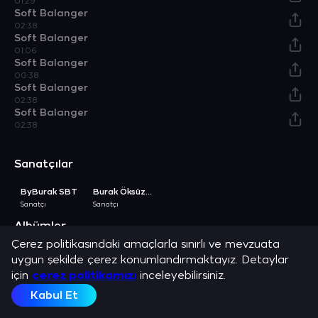
01:29
Soft Balanger
02:38
Soft Balanger
01:06
Soft Balanger
00:38
Soft Balanger
02:38
Soft Balanger
02:38
Sanatçılar
ByBurak SBT
Burak Öksüzoğlu
Sanatçı
Sanatçı
Albümler
Çerez politikasındaki amaçlarla sınırlı ve mevzuata
Clup & Vol-4
Blood Pressure & , Vol. 4
Blood Pressure & , Vol. 1
Blood Pressure & , Vol. 5
uygun şekilde çerez konumlandırmaktayız. Detaylar
Albüm
Albüm
Albüm
Albüm
A
için
çerez politikamızı
inceleyebilirsiniz.
Açıklama
Kabul Et
Burak Öksüzoğlu, ByBurak SBT ve en sevilen şarkılarını dinle.