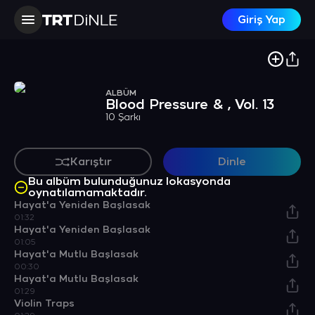
Giriş Yap
ALBÜM
Blood Pressure & , Vol. 13
10 Şarkı
Karıştır
Dinle
Bu albüm bulunduğunuz lokasyonda
oynatılamamaktadır.
Hayat'a Yeniden Başlasak
01:32
Hayat'a Yeniden Başlasak
01:05
Hayat'a Mutlu Başlasak
00:30
Hayat'a Mutlu Başlasak
01:29
Violin Traps