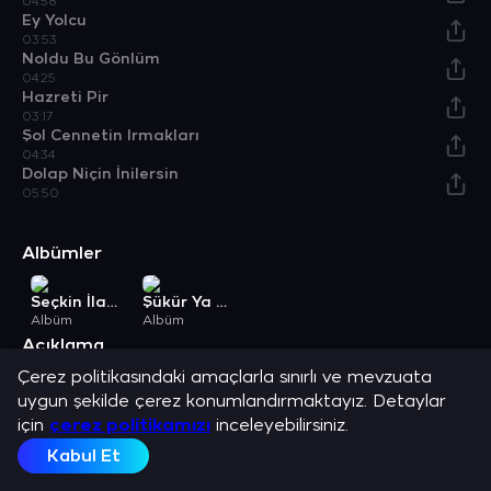
04:58
Ey Yolcu
03:53
Noldu Bu Gönlüm
04:25
Hazreti Pir
03:17
Şol Cennetin Irmakları
04:34
Dolap Niçin İnilersin
05:50
Albümler
Seçkin İlahiler
Şükür Ya Rabbi
Albüm
Albüm
Açıklama
Mustafa Bakar ve en sevilen şarkılarını dinle.
Çerez politikasındaki amaçlarla sınırlı ve mevzuata
uygun şekilde çerez konumlandırmaktayız. Detaylar
için
çerez politikamızı
inceleyebilirsiniz.
Kabul Et