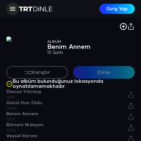
Giriş Yap
ALBÜM
Benim Annem
10 Şarkı
Karıştır
Dinle
Bu albüm bulunduğunuz lokasyonda
oynatılamamaktadır.
Ömrün Yitirmiş
04:14
Gönül Hun Oldu
04:06
Benim Annem
05:11
Bilmem Nideyim
03:52
Veysel Karani