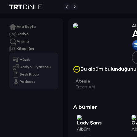
A
Ana Sayfa
A
Radyo
Arama
Kitaplığın
Müzik
Radyo Tiyatrosu
Bu albüm bulunduğunu
Sesli Kitap
Ateşle
Podcast
Ercan Ahi
Albümler
Lady Şans
O
Albüm
Al