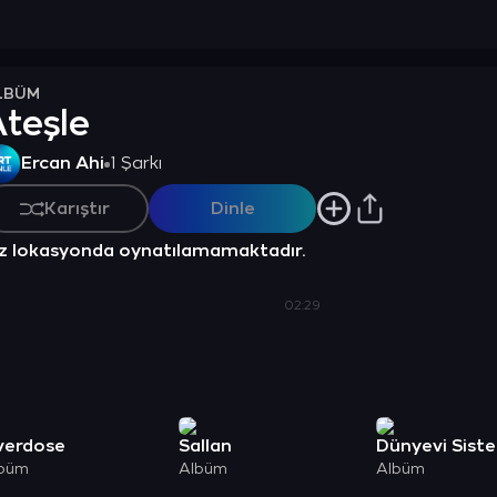
LBÜM
teşle
Ercan Ahi
1 Şarkı
Karıştır
Dinle
z lokasyonda oynatılamamaktadır.
02:29
verdose
Sallan
Dünyevi Sist
büm
Albüm
Albüm