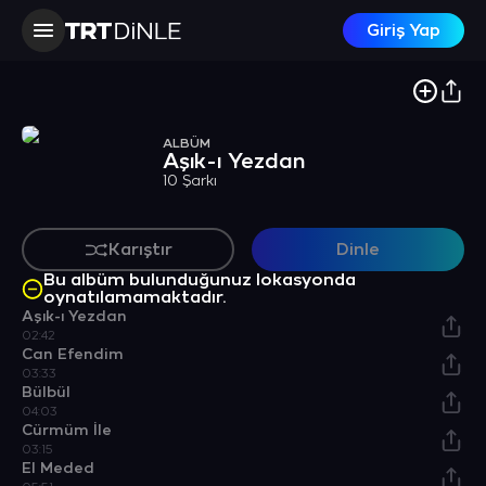
Giriş Yap
ALBÜM
Aşık-ı Yezdan
10 Şarkı
Karıştır
Dinle
Bu albüm bulunduğunuz lokasyonda
oynatılamamaktadır.
Aşık-ı Yezdan
02:42
Can Efendim
03:33
Bülbül
04:03
Cürmüm İle
03:15
El Meded