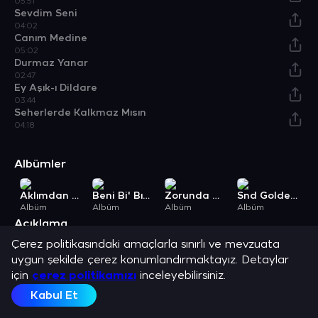
05:51
Sevdim Seni
04:02
Canım Medine
05:02
Durmaz Yanar
02:47
Ey Aşık-ı Dildare
03:44
Seherlerde Kalkmaz Mısın
04:18
Albümler
Aklımdan Zorum Var
Beni Bi' Bırak
Zorunda Mıyım
Snd Golden Tape, Vol. 3
Y
Albüm
Albüm
Albüm
Albüm
A
Açıklama
Mehmet Çelik ve en sevilen şarkılarını dinle.
Çerez politikasındaki amaçlarla sınırlı ve mevzuata
uygun şekilde çerez konumlandırmaktayız. Detaylar
için
çerez politikamızı
inceleyebilirsiniz.
Kabul Et