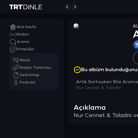
A
Ana Sayfa
Radyo
Arama
Kitaplığın
Müzik
Radyo Tiyatrosu
Bu albüm bulunduğunu
Sesli Kitap
Artık Sarhoşken Bile Aram
Podcast
Nur Cennet & Taladro
Açıklama
Nur Cennet & Taladro ve 