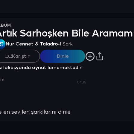
LBÜM
Artık Sarhoşken Bile Aramam
Nur Cennet & Taladro
1 Şarkı
Karıştır
Dinle
z lokasyonda oynatılamamaktadır.
am
04:39
en sevilen şarkılarını dinle.