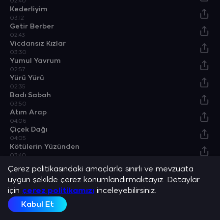
02:40
Kederliyim
03:12
Getir Berber
02:43
Vicdansız Kızlar
03:30
Yumul Yavrum
02:57
Yürü Yürü
02:35
Badı Sabah
03:50
Atım Arap
04:06
Çiçek Dağı
04:05
Kötülerin Yüzünden
03:40
Çerez politikasındaki amaçlarla sınırlı ve mevzuata
uygun şekilde çerez konumlandırmaktayız. Detaylar
Albümler
için
çerez politikamızı
inceleyebilirsiniz.
Kabul Et
Best of Ankara Muhabbet Geceleri 4
Best of Ankara Muhabbet Geceleri 5
Uzun Hava ve Bozlaklar 3
Uzun Hava ve Bozlaklarımız 1 (Best Of)
Albüm
Albüm
Albüm
Albüm
A