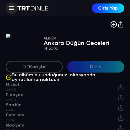
Giriş Yap
ALBÜM
Ankara Düğün Geceleri
14 Şarkı
Karıştır
Dinle
Bu albüm bulunduğunuz lokasyonda
oynatılamamaktadır.
Misket
03:08
Fidayda
05:09
Sarı Kız
04:11
Cemilem
02:50
Naciyem