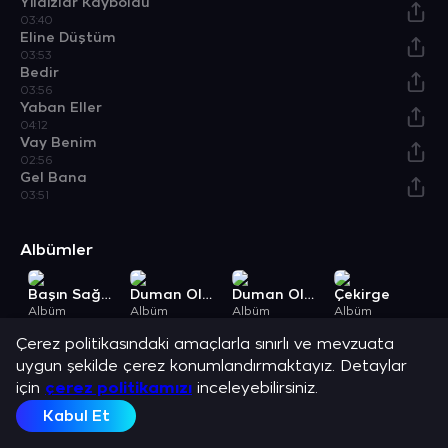
Yıldızlar Kayboldu
03:40
Eline Düştüm
03:53
Bedir
03:56
Yaban Eller
04:12
Vay Benim
02:56
Gel Bana
03:51
Albümler
Başın Sağ Olsun
Duman Oldum
Duman Oldum Remix
Çekirge
Albüm
Albüm
Albüm
Albüm
A
Açıklama
Çerez politikasındaki amaçlarla sınırlı ve mevzuata
Oğuz Yılmaz ve en sevilen şarkılarını dinle.
uygun şekilde çerez konumlandırmaktayız. Detaylar
için
çerez politikamızı
inceleyebilirsiniz.
Kabul Et