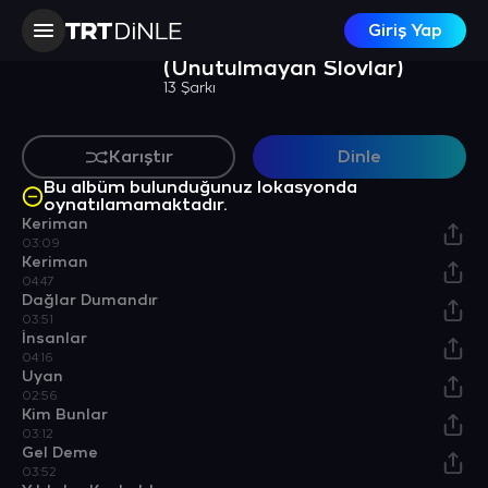
ALBÜM
Giriş Yap
Anılar. Vol. 9
(Unutulmayan Slovlar)
13 Şarkı
Karıştır
Dinle
Bu albüm bulunduğunuz lokasyonda
oynatılamamaktadır.
Keriman
03:09
Keriman
04:47
Dağlar Dumandır
03:51
İnsanlar
04:16
Uyan
02:56
Kim Bunlar
03:12
Gel Deme
03:52