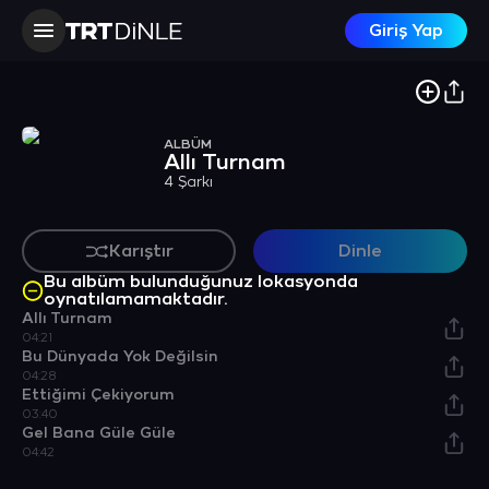
Giriş Yap
ALBÜM
Allı Turnam
4 Şarkı
Karıştır
Dinle
Bu albüm bulunduğunuz lokasyonda
oynatılamamaktadır.
Allı Turnam
04:21
Bu Dünyada Yok Değilsin
04:28
Ettiğimi Çekiyorum
03:40
Gel Bana Güle Güle
04:42