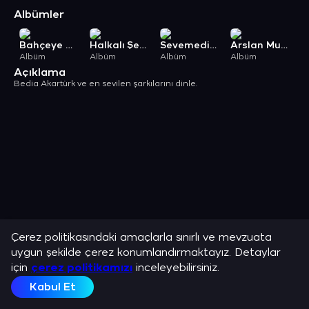
Albümler
Bahçeye Gel Ki Görem
Halkalı Şeker
Sevemedim Kara Gözlüm
Arslan Mustafa / Su Ver Leyla Yanıyorum
Albüm
Albüm
Albüm
Albüm
Açıklama
Bedia Akartürk ve en sevilen şarkılarını dinle.
Çerez politikasındaki amaçlarla sınırlı ve mevzuata
uygun şekilde çerez konumlandırmaktayız. Detaylar
için
çerez politikamızı
inceleyebilirsiniz.
Kabul Et